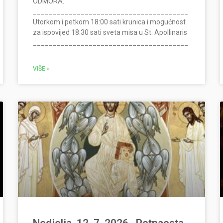
ODMORA:
_______________________________________
Utorkom i petkom 18:00 sati krunica i mogućnost
za ispovijed 18:30 sati sveta misa u St. Apollinaris
_______________________________________
VIŠE »