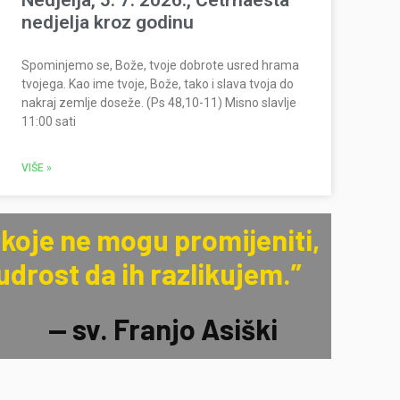
Nedjelja, 5. 7. 2026., Četrnaesta
nedjelja kroz godinu
Spominjemo se, Bože, tvoje dobrote usred hrama
tvojega. Kao ime tvoje, Bože, tako i slava tvoja do
nakraj zemlje doseže. (Ps 48,10-11) Misno slavlje
11:00 sati
VIŠE »
koje ne mogu promijeniti,
drost da ih razlikujem.”
— sv. Franjo Asiški