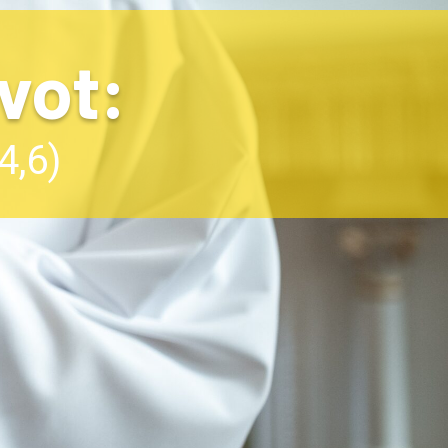
ivot:
4,6)