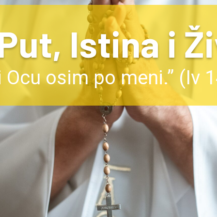
ut, Istina i Ž
i Ocu osim po meni.” (Iv 1