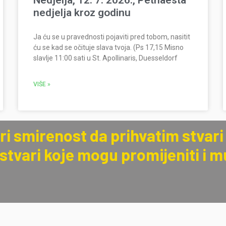
Nedjelja, 12. 7. 2026., Petnaesta
nedjelja kroz godinu
Ja ću se u pravednosti pojaviti pred tobom, nasitit
ću se kad se očituje slava tvoja. (Ps 17,15 Misno
slavlje 11:00 sati u St. Apollinaris, Duesseldorf
VIŠE »
i smirenost da prihvatim stvari 
tvari koje mogu promijeniti i mu