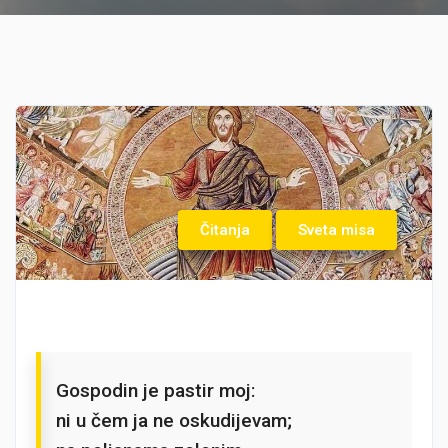
Čitanja
Sveta misa
Gospodin je pastir moj:
ni u čem ja ne oskudijevam;