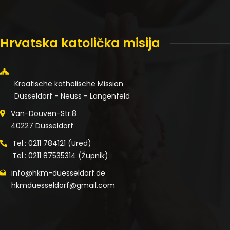
Hrvatska katolička misija
Kroatische katholische Mission
Düsseldorf - Neuss - Langenfeld
Van-Douven-Str.8
40227 Düsseldorf
Tel.: 0211 784121 (Ured)
Tel.: 0211 87535314 (Župnik)
info@hkm-duesseldorf.de
hkmduesseldorf@gmail.com