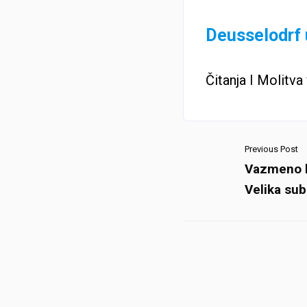
Deusselodrf u
Čitanja
I
Molitva 
Previous Post
Vazmeno b
Velika sub