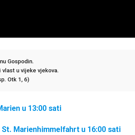
snu Gospodin.
 vlast u vijeke vjekova.
sp. Otk 1, 6)
arien u 13:00 sati
 St. Marienhimmelfahrt u 16:00 sati