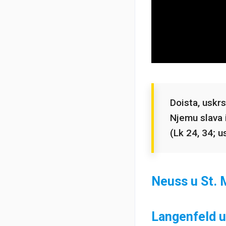
Doista, uskr
Njemu slava i
(Lk 24, 34; u
Neuss u St. M
Langenfeld u