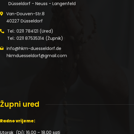
Düsseldorf - Neuss - Langenfeld
Van-Douven-Str.8
40227 Düsseldorf
Tel.: 0211 784121 (Ured)
Tel.: 0211 87535314 (Župnik)
info@hkm-duesseldorf.de
hkmduesseldorf@gmail.com
Župni ured
Radno vrijeme:
Utorak (Di): 16.00 – 18.00 sati