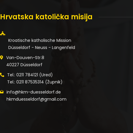
Hrvatska katolička misija
Kroatische katholische Mission
Düsseldorf - Neuss - Langenfeld
Van-Douven-Str.8
40227 Düsseldorf
Tel.: 0211 784121 (Ured)
Tel.: 0211 87535314 (Župnik)
info@hkm-duesseldorf.de
hkmduesseldorf@gmail.com