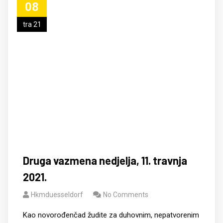
08
tra 21
Druga vazmena nedjelja, 11. travnja
2021.
Hkmduesseldorf
No Comments
Kao novorođenčad žudite za duhovnim, nepatvorenim