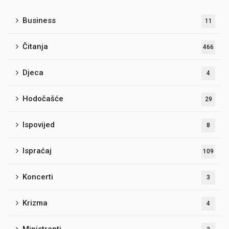
Business
11
Čitanja
466
Djeca
4
Hodočašće
29
Ispovijed
8
Ispraćaj
109
Koncerti
3
Krizma
4