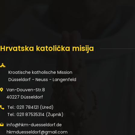
Hrvatska katolička misija
Kroatische katholische Mission
Düsseldorf - Neuss - Langenfeld
Van-Douven-Str.8
40227 Düsseldorf
Tel.: 0211 784121 (Ured)
Tel.: 0211 87535314 (Župnik)
info@hkm-duesseldorf.de
hkmduesseldorf@gmail.com