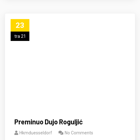
23
tra 21
Preminuo Dujo Roguljić
Hkmduesseldorf
No Comments