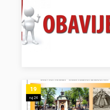
19
ruj 24