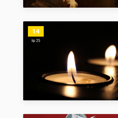
14
lip 25