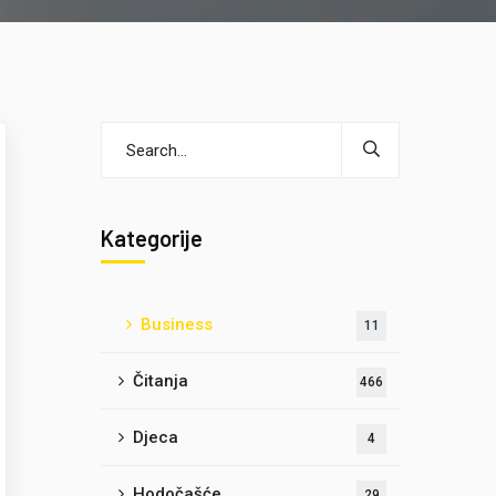
Kategorije
Business
11
Čitanja
466
Djeca
4
Hodočašće
29