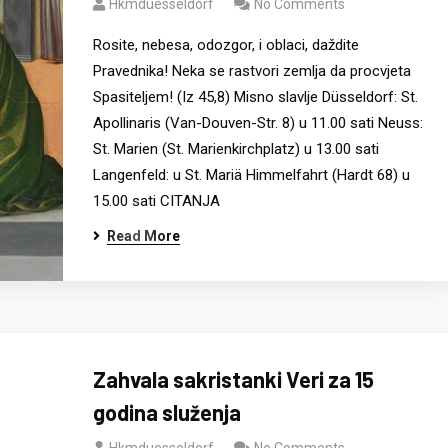
Hkmduesseldorf
No Comments
Rosite, nebesa, odozgor, i oblaci, daždite
Pravednika! Neka se rastvori zemlja da procvjeta
Spasiteljem! (Iz 45,8) Misno slavlje Düsseldorf: St.
Apollinaris (Van-Douven-Str. 8) u 11.00 sati Neuss:
St. Marien (St. Marienkirchplatz) u 13.00 sati
Langenfeld: u St. Mariä Himmelfahrt (Hardt 68) u
15.00 sati CITANJA
Read More
Zahvala sakristanki Veri za 15
godina služenja