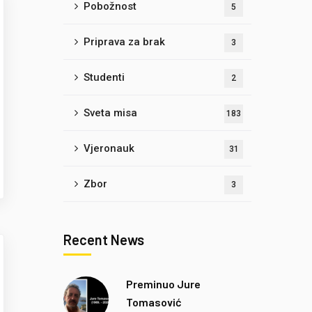
Pobožnost
5
Priprava za brak
3
Studenti
2
Sveta misa
183
Vjeronauk
31
Zbor
3
Recent News
Preminuo Jure
Tomasović