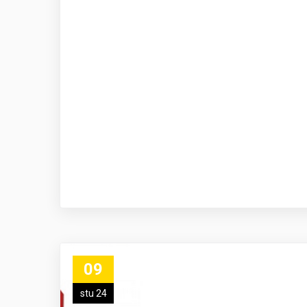
09
stu 24