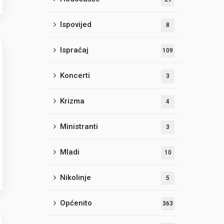
Ispovijed
8
Ispraćaj
109
Koncerti
3
Krizma
4
Ministranti
3
Mladi
10
Nikolinje
5
Općenito
363