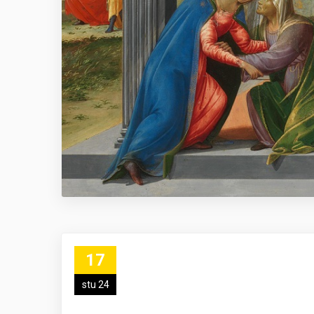
17
stu 24