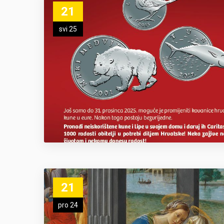
21
svi 25
21
pro 24