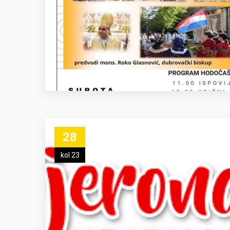
28
kol 23