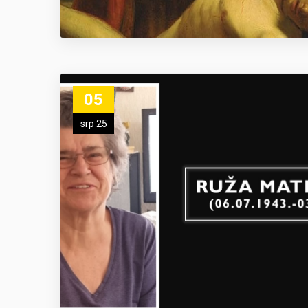
05
srp 25