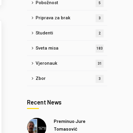
Pobožnost
5
Priprava za brak
3
Studenti
2
Sveta misa
183
Vjeronauk
31
Zbor
3
Recent News
Preminuo Jure
Tomasović