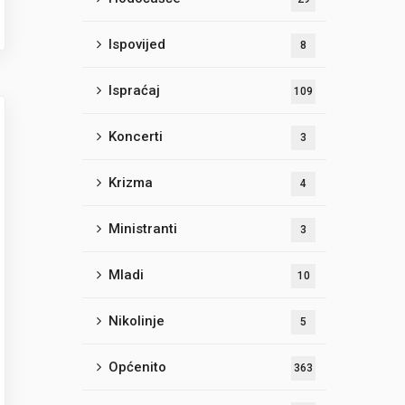
Ispovijed
8
Ispraćaj
109
Koncerti
3
Krizma
4
Ministranti
3
Mladi
10
Nikolinje
5
Općenito
363