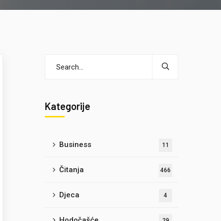
Kategorije
Business
11
Čitanja
466
Djeca
4
Hodočašće
29