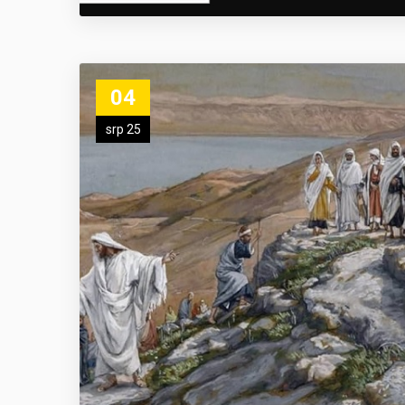
04
srp 25