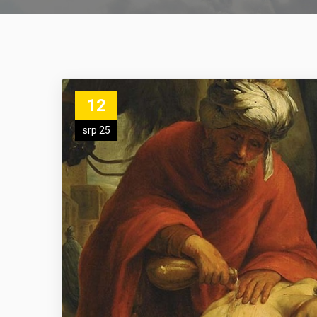
12
srp 25