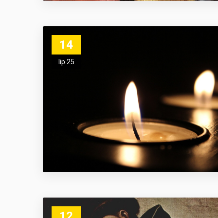
14
lip 25
12