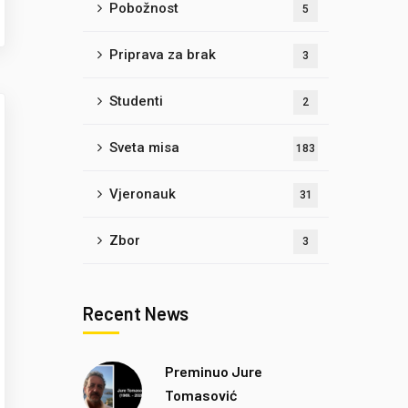
Pobožnost
5
Priprava za brak
3
Studenti
2
Sveta misa
183
Vjeronauk
31
Zbor
3
Recent News
Preminuo Jure
Tomasović