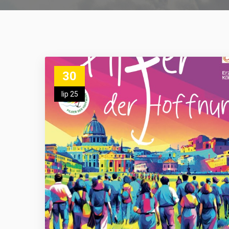
30
lip 25