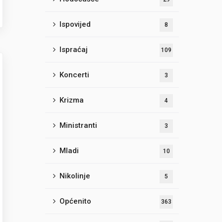
Ispovijed
8
Ispraćaj
109
Koncerti
3
Krizma
4
Ministranti
3
Mladi
10
Nikolinje
5
Općenito
363