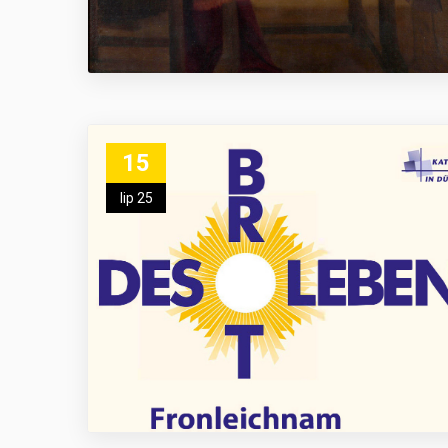
15
lip 25