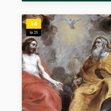
14
lip 25