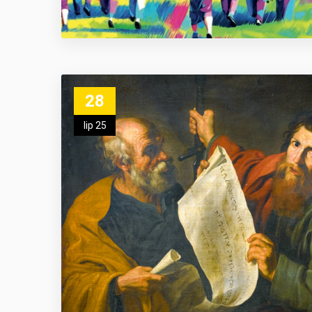
28
lip 25