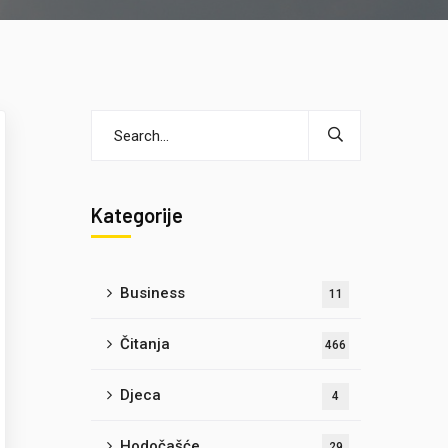
Kategorije
Business
11
Čitanja
466
Djeca
4
Hodočašće
29