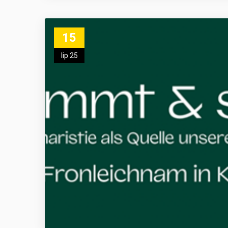
15
lip 25