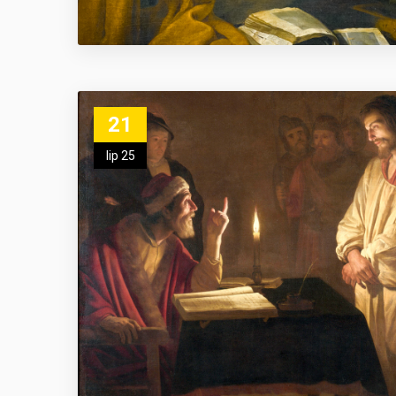
21
lip 25