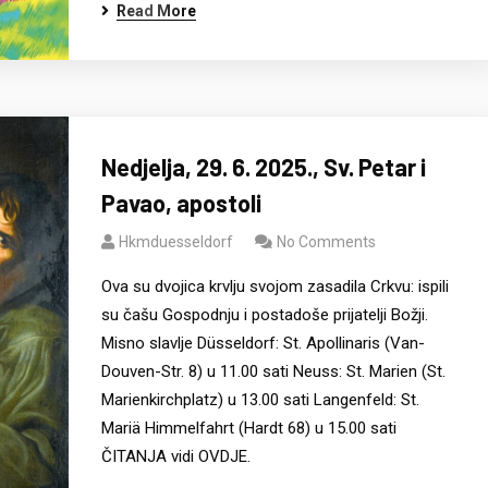
Read More
Nedjelja, 29. 6. 2025., Sv. Petar i
Pavao, apostoli
Hkmduesseldorf
No Comments
Ova su dvojica krvlju svojom zasadila Crkvu: ispili
su čašu Gospodnju i postadoše prijatelji Božji.
Misno slavlje Düsseldorf: St. Apollinaris (Van-
Douven-Str. 8) u 11.00 sati Neuss: St. Marien (St.
Marienkirchplatz) u 13.00 sati Langenfeld: St.
Mariä Himmelfahrt (Hardt 68) u 15.00 sati
ČITANJA vidi OVDJE.