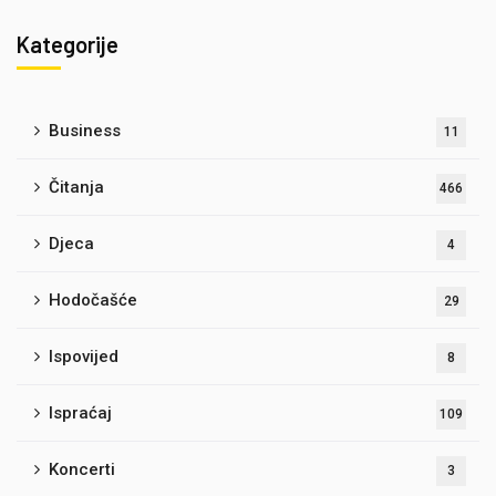
Kategorije
Business
11
Čitanja
466
Djeca
4
Hodočašće
29
Ispovijed
8
Ispraćaj
109
Koncerti
3