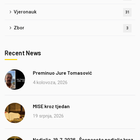
Vjeronauk
31
Zbor
3
Recent News
Preminuo Jure Tomasović
4 kolovoza, 2026
MISE kroz tjedan
19 srpnja, 2026
Nedjelja, 19. 7. 2026., Šesnaesta nedjelja kroz